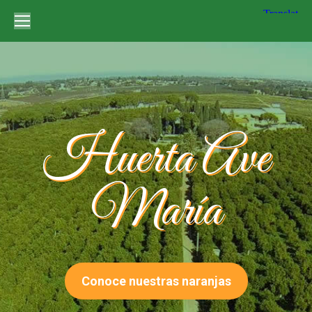
Huerta Ave
María
Conoce nuestras naranjas