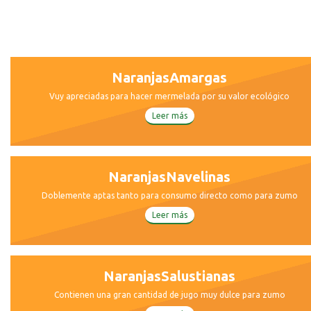
Naranjas
Amargas
Vuy apreciadas para hacer mermelada por su valor ecológico
Leer más
Naranjas
Navelinas
Doblemente aptas tanto para consumo directo como para zumo
Leer más
Naranjas
Salustianas
Contienen una gran cantidad de jugo muy dulce para zumo